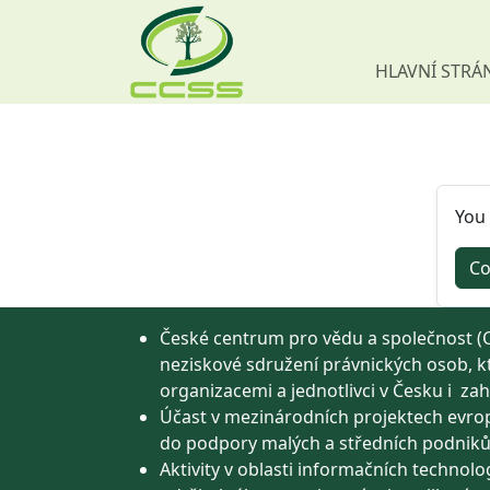
HLAVNÍ STRÁ
Skip navigation
You 
Co
České centrum pro vědu a společnost (C
neziskové sdružení právnických osob, k
organizacemi a jednotlivci v Česku i zah
Účast v mezinárodních projektech evro
do podpory malých a středních podnik
Aktivity v oblasti informačních technolog