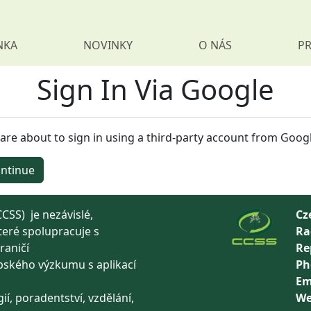
NKA
NOVINKY
O NÁS
PR
Sign In Via Google
are about to sign in using a third-party account from Googl
ntinue
CSS) je nezávislé,
Cz
teré spolupracuje s
Ra
raničí
Re
pského výzkumu s aplikací
Ph
ů
Em
ií, poradentství, vzdělání,
We