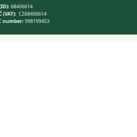
(ID):
68406614
Č (VAT):
CZ68406614
C number:
998199453