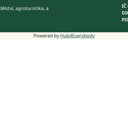
IČ 
ělství, agroturistika, a
DI
PI
Powered by
Hub4Everybody