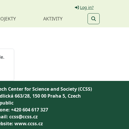
Log in?
OJEKTY
AKTIVITY
e.
ech Center for Science and Society (CCSS)
dlická 663/28, 150 00 Praha 5, Czech
public
one: +420 604 617 327
ail: ccss@ccss.cz
bsite: www.ccss.cz