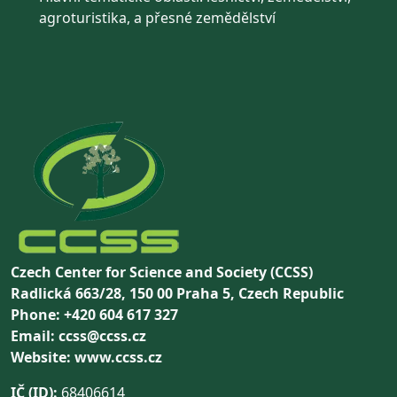
agroturistika, a přesné zemědělství
Czech Center for Science and Society (CCSS)
Radlická 663/28, 150 00 Praha 5, Czech Republic
Phone: +420 604 617 327
Email: ccss@ccss.cz
Website: www.ccss.cz
IČ (ID):
68406614