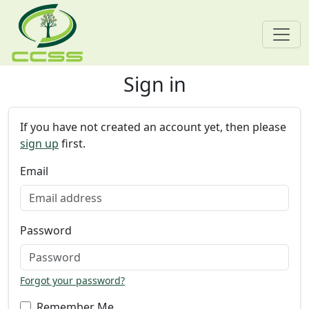
Sign in
Skip navigation
If you have not created an account yet, then please
sign up
first.
Email
Password
Forgot your password?
Remember Me