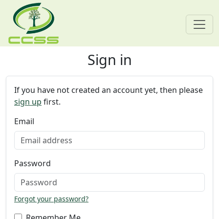
Sign in
Skip navigation
If you have not created an account yet, then please
sign up
first.
Email
Password
Forgot your password?
Remember Me