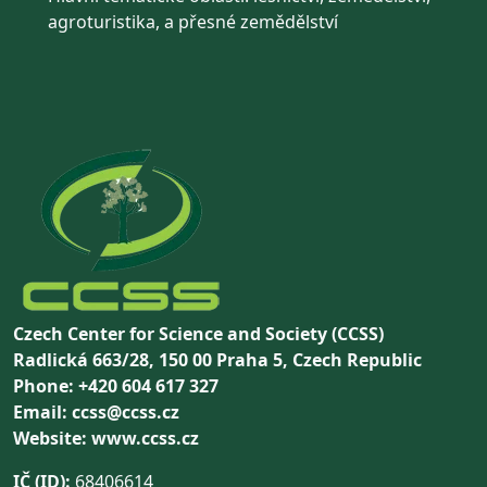
agroturistika, a přesné zemědělství
Czech Center for Science and Society (CCSS)
Radlická 663/28, 150 00 Praha 5, Czech Republic
Phone: +420 604 617 327
Email: ccss@ccss.cz
Website: www.ccss.cz
IČ (ID):
68406614