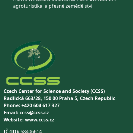
agroturistika, a přesné zemědělství
Czech Center for Science and Society (CCSS)
Radlická 663/28, 150 00 Praha 5, Czech Republic
Phone: +420 604 617 327
Email: ccss@ccss.cz
Website: www.ccss.cz
IČ (ID):
68406614