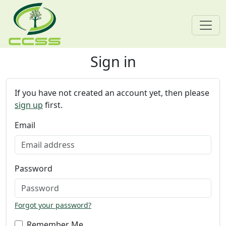
Sign in
Skip navigation
If you have not created an account yet, then please
sign up
first.
Email
Password
Forgot your password?
Remember Me