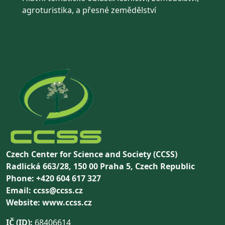
agroturistika, a přesné zemědělství
Czech Center for Science and Society (CCSS)
Radlická 663/28, 150 00 Praha 5, Czech Republic
Phone: +420 604 617 327
Email: ccss@ccss.cz
Website: www.ccss.cz
IČ (ID):
68406614