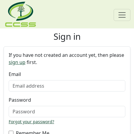
Sign in
Skip navigation
If you have not created an account yet, then please
sign up
first.
Email
Password
Forgot your password?
Remember Me