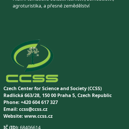
agroturistika, a přesné zemědělství
Czech Center for Science and Society (CCSS)
Radlická 663/28, 150 00 Praha 5, Czech Republic
Phone: +420 604 617 327
Email: ccss@ccss.cz
Website: www.ccss.cz
IČ (ID):
68406614