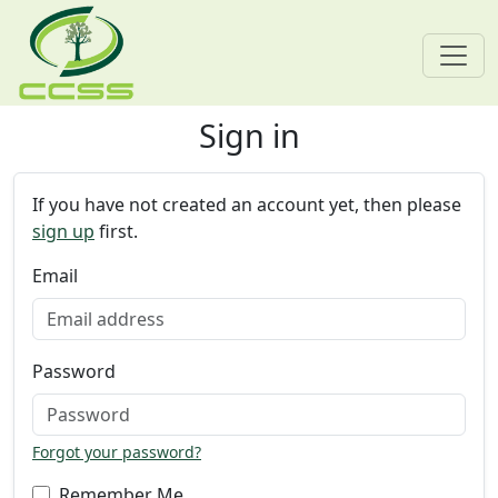
Sign in
Skip navigation
If you have not created an account yet, then please
sign up
first.
Email
Password
Forgot your password?
Remember Me