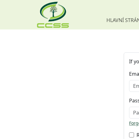
HLAVNÍ STRÁ
Skip navigation
If y
Ema
Pas
Forg