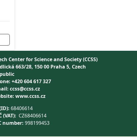
ech Center for Science and Society (CCSS)
dlická 663/28, 150 00 Praha 5, Czech
public
one: +420 604 617 327
ail: ccss@ccss.cz
bsite: www.ccss.cz
(ID):
68406614
Č (VAT):
CZ68406614
C number:
998199453