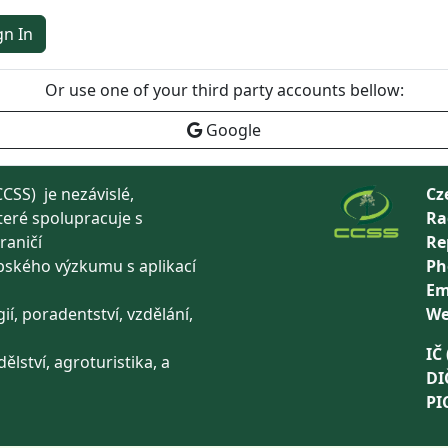
gn In
Or use one of your third party accounts bellow:
Google
CSS) je nezávislé,
Cz
teré spolupracuje s
Ra
raničí
Re
pského výzkumu s aplikací
Ph
ů
Em
ií, poradentství, vzdělání,
We
IČ 
ělství, agroturistika, a
DI
PI