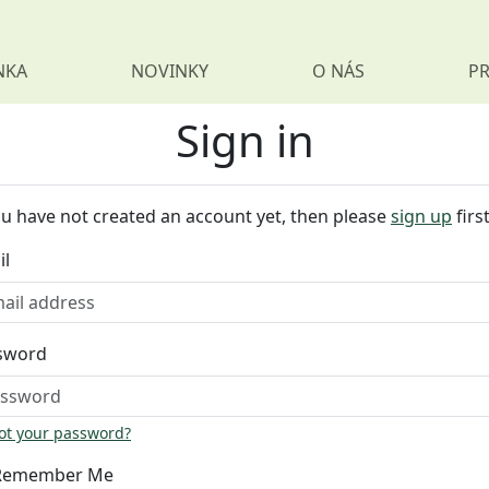
NKA
NOVINKY
O NÁS
PR
Sign in
ou have not created an account yet, then please
sign up
first
il
sword
ot your password?
Remember Me