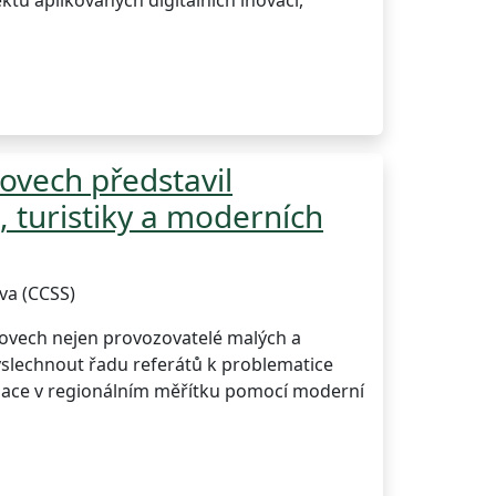
ů aplikovaných digitálních inovací,
ovech představil
, turistiky a moderních
va (CCSS)
atovech nejen provozovatelé malých a
slechnout řadu referátů k problematice
pagace v regionálním měřítku pomocí moderní