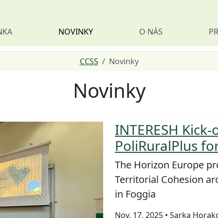
NKA
NOVINKY
O NÁS
PR
CCSS
Novinky
Novinky
INTERESH Kick-o
PoliRuralPlus fo
The Horizon Europe pr
Territorial Cohesion ar
in Foggia
Nov. 17, 2025 • Sarka Horak