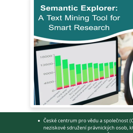
České centrum pro vědu a společnost (C
neziskové sdružení právnických osob, k