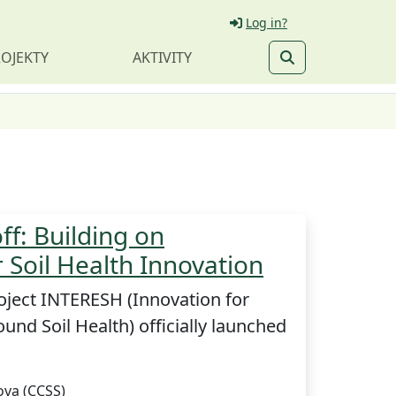
Log in?
OJEKTY
AKTIVITY
ff: Building on
r Soil Health Innovation
oject INTERESH (Innovation for
ound Soil Health) officially launched
ova (CCSS)