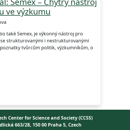
al: Semex – Chytrý nástroj
tu ve výzkumu
ova
o také Semex, je výkonný nástroj pro
e se strukturovanými i nestrukturovanými
 poznatky tvůrcům politik, výzkumníkům, o
ech Center for Science and Society (CCSS)
dlická 663/28, 150 00 Praha 5, Czech