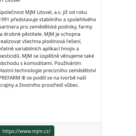
Společnost MJM Litovel, a.s. již od roku
1991 představuje stabilního a spolehlivého
partnera pro zemědělské podniky, farmy
a drobné pěstitele. MJM je schopna
realizovat všechna plodinová řešení,
včetně variabilních aplikací hnojiv a
pesticidů. MJM se úspěšně věnujeme také
obchodu s komoditami. Používáním
vlastní technologie precizního zemědělství
PREFARM ® se podílí se na tvorbě naší
krajiny a životního prostředí vůbec.
https://www.mjm.cz/