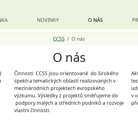
NKA
NOVINKY
O NÁS
PR
CCSS
O nás
O nás
)
Činnosti CCSS jsou orientované do širokého
Ak
h
spektra tematických oblastí realizovaných v
tec
mezinárodních projektech evropského
ud
výzkumu. Výsledky z projektů směřujeme do
v o
podpory malých a středních podniků a rozvoje
př
vlastní činnosti.