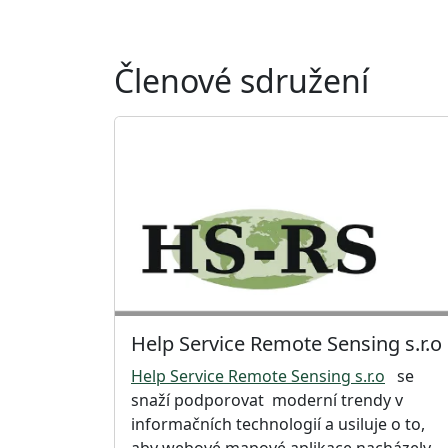
Členové sdružení
Help Service Remote Sensing s.r.o
Help Service Remote Sensing s.r.o
se
snaží podporovat moderní trendy v
informačních technologií a usiluje o to,
aby webové mapové aplikace nacházely