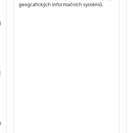
geografických informačních systémů.
í
í
i