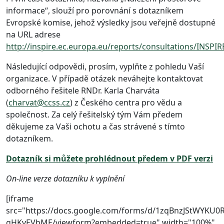
informace“, slouží pro porovnání s dotazníkem
Evropské komise, jehož výsledky jsou veřejně dostupné
na URL adrese
http://inspire.ec.europa.eu/reports/consultations/INSPIR
Následující odpovědi, prosím, vyplňte z pohledu Vaší
organizace. V případě otázek neváhejte kontaktovat
odborného řešitele RNDr. Karla Charváta
(
charvat@ccss.cz
) z Českého centra pro vědu a
společnost. Za celý řešitelský tým Vám předem
děkujeme za Vaši ochotu a čas strávené s tímto
dotazníkem.
Dotazník si můžete prohlédnout předem v PDF verzi
On-line verze dotazníku k vyplnění
[iframe
src="https://docs.google.com/forms/d/1zqBnzJStWYKU0
gHKvEVhME/viewform?embedded=true" width="100%"