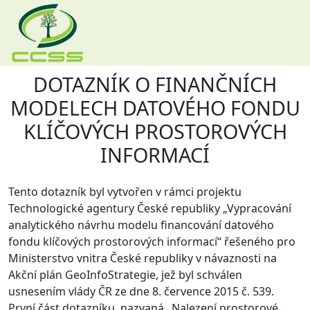
DOTAZNÍK O FINANČNÍCH
Skip navigation
MODELECH DATOVÉHO FONDU
KLÍČOVÝCH PROSTOROVÝCH
INFORMACÍ
Tento dotazník byl vytvořen v rámci projektu
Technologické agentury České republiky „Vypracování
analytického návrhu modelu financování datového
fondu klíčových prostorových informací“ řešeného pro
Ministerstvo vnitra České republiky v návaznosti na
Akční plán GeoInfoStrategie, jež byl schválen
usnesením vlády ČR ze dne 8. července 2015 č. 539.
První část dotazníku, nazvaná „Nalezení prostorové