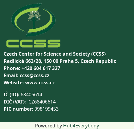
Czech Center for Science and Society (CCSS)
Radlická 663/28, 150 00 Praha 5, Czech Republic
Phone: +420 604 617 327
Email: ccss@ccss.cz
Website: www.ccss.cz
IČ (ID):
68406614
DIČ (VAT):
CZ68406614
PIC number:
998199453
Powered by
Hub4Everybody