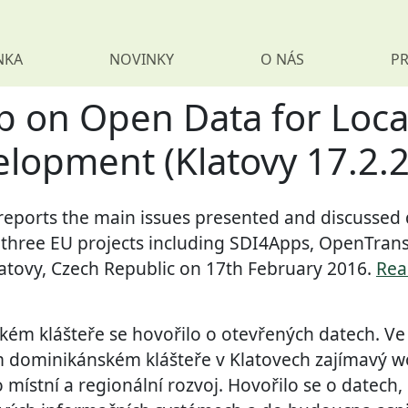
NKA
NOVINKY
O NÁS
PR
p on Open Data for Loca
lopment (Klatovy 17.2.
 reports the main issues presented and discussed
 three EU projects including SDI4Apps, OpenTran
atovy, Czech Republic on 17th February 2016.
Read
kém klášteře se hovořilo o otevřených datech. Ve
m dominikánském klášteře v Klatovech zajímavý 
místní a regionální rozvoj. Hovořilo se o datech, k