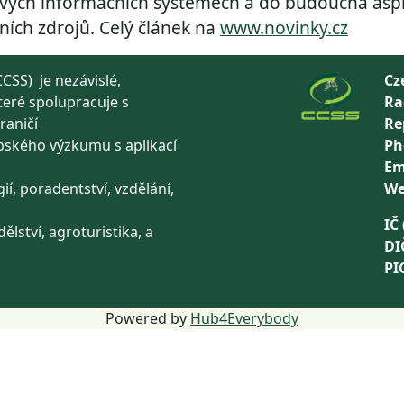
ových informačních systémech a do budoucna aspir
ních zdrojů. Celý článek na
www.novinky.cz
CSS) je nezávislé,
Cz
teré spolupracuje s
Ra
raničí
Re
pského výzkumu s aplikací
Ph
ů
Em
ií, poradentství, vzdělání,
We
IČ 
ělství, agroturistika, a
DI
PI
Powered by
Hub4Everybody