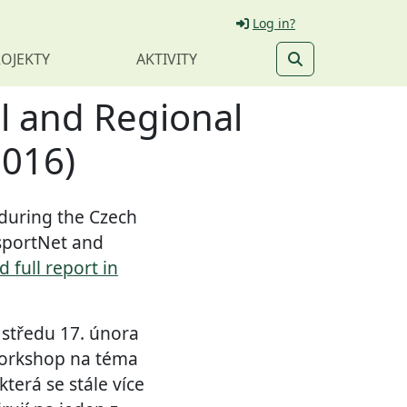
Log in?
OJEKTY
AKTIVITY
l and Regional
2016)
 during the Czech
sportNet and
 full report in
 středu 17. února
workshop na téma
terá se stále více