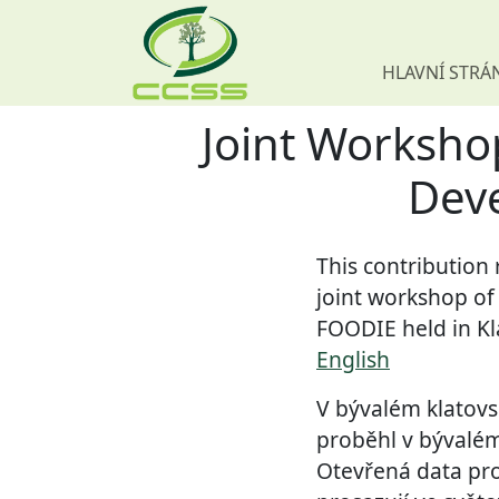
HLAVNÍ STRÁ
Joint Worksho
Skip navigation
Deve
This contribution
joint workshop of
FOODIE held in Kl
English
V bývalém klatovs
proběhl v bývalé
Otevřená data pro 