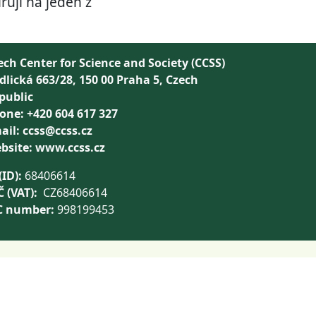
ují na jeden z
ech Center for Science and Society (CCSS)
dlická 663/28, 150 00 Praha 5, Czech
public
one: +420 604 617 327
ail: ccss@ccss.cz
bsite: www.ccss.cz
(ID):
68406614
Č (VAT):
CZ68406614
C number:
998199453